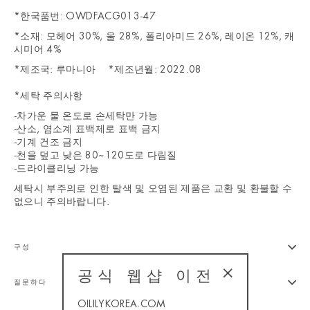
*한국품번: OWDFACG013-47
*소재: 모헤어 30%, 울 28%, 폴리아미드 26%, 레이온 12%, 캐
시미어 4%
*제조국: 루마니아 *제조년월: 2022.08
*세탁 주의사항
-차가운 물 온도로 손세탁만 가능
-산소, 염소계 표백제로 표백 금지
-기계 건조 금지
-천을 덮고 낮은 80~120도로 다림질
-드라이클리닝 가능
세탁시 부주의로 인한 탈색 및 오염된 제품은 교환 및 환불할 수
없으니 주의바랍니다.
구성
공식 웹샵 이전
질문하다
"Close
(esc)"
OILILYKOREA.COM