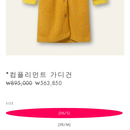
*컴플리먼트 가디건
Regular
Sale
₩895,000
₩563,850
price
price
SIZE
(36/S)
(38/M)